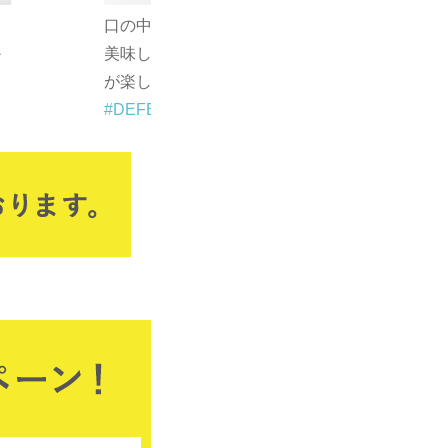
とサッととけて
本当に美味しすぎてぜんぜん飽
からの自分の肌
きない！ディフェンセラすごす
♡
ぎます！！
#DEFENCERA