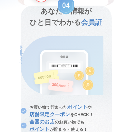
あなたの情報が
ひと目でわかる
会員証
ポイント
お買い物で貯まった
や
店舗限定クーポン
をCHECK！
全国のお店
のお買い物でも
ポイント
が貯まる・使える！